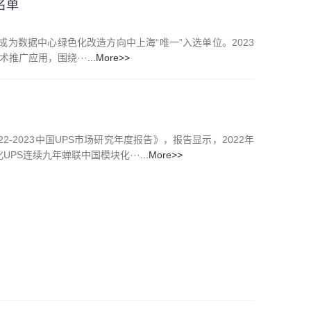
名单
成为数据中心绿色化改造方向中上海“唯一”入选单位。2023
推广应用，围绕···
...More>>
-2023中国UPS市场研究年度报告》，报告显示，2022年
PS连续九年蝉联中国模块化···
...More>>