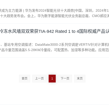
为主力能源 | 华为发布2024智能光伏十大趋势[中国，深圳，2024年
光伏十大趋势发布会。会上，华为数字能源智能光伏业务副总裁、CMO郝应涛
水风墙双双荣获TIA-942 Rated 1 to 4国际权威产品
小型机房、基站专用空调描述：DataMate3000-2系列空调是VERTI
冷量范围涵盖5.5-28KW冷量段，可配置热、加湿等多种功能。应用范围
首页
上一页
1
下一页
末页