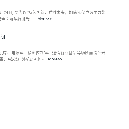
1月24日] 华为以“持续创新，质胜未来，加速光伏成为主力能
全面解读智能光···
...More>>
认证
V针对计算机机房、电源室、精密控制室、通信行业基站等场所而设计开
：●各类户外机房●小···
...More>>