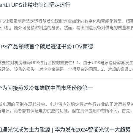
rtLi UPS让精密制造坚定运行
Li UPS让精密制造坚定运行随着全球制造业加速向数字化和智能化转型，
飞机，随处可见精密制造的身影。然而，精密制造设备对供电的质量和要求
PS产品领域首个碳足迹证书@TÜV南德
重要性对机房维谛UPS进行监控的重要性！1、由于UPS电源设备容易
经济、设备的损失，对企业来讲是一个很复杂的问题。2、常规的维谛UPS
华为间接蒸发冷却蝉联中国市场份额第一
不间断电源的区别在现代社会，电力供应的稳定性对各行各业的正常运转
间断电源。两者都有保证电力供应的功能，但在具体应用中有所不同。首先，E
速光伏成为主力能源 | 华为发布2024智能光伏十大趋势